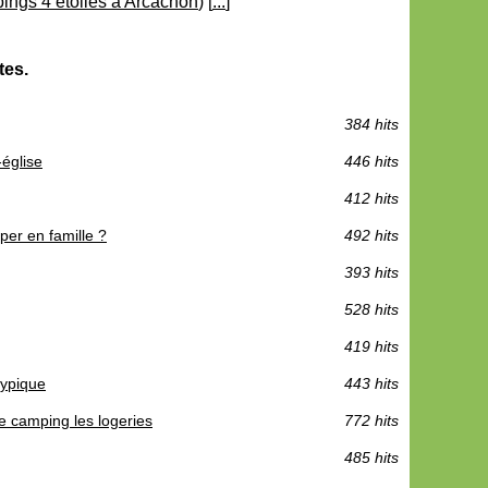
ings 4 étoiles à Arcachon
) [
...
]
tes.
384 hits
-église
446 hits
412 hits
per en famille ?
492 hits
393 hits
528 hits
419 hits
typique
443 hits
e camping les logeries
772 hits
485 hits