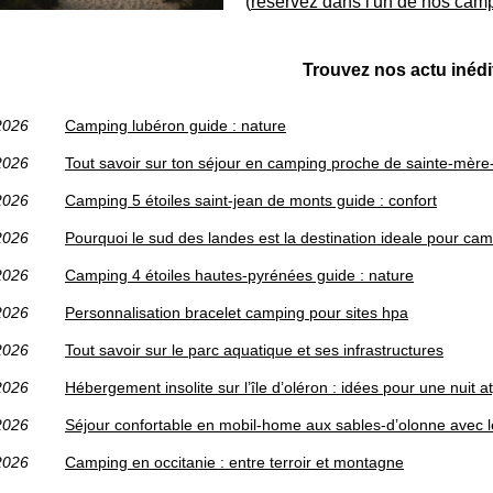
(
réservez dans l'un de nos camp
Trouvez nos actu inédi
2026
Camping lubéron guide : nature
2026
Tout savoir sur ton séjour en camping proche de sainte-mère
2026
Camping 5 étoiles saint-jean de monts guide : confort
2026
Pourquoi le sud des landes est la destination ideale pour cam
2026
Camping 4 étoiles hautes-pyrénées guide : nature
2026
Personnalisation bracelet camping pour sites hpa
2026
Tout savoir sur le parc aquatique et ses infrastructures
2026
Hébergement insolite sur l’île d’oléron : idées pour une nuit a
2026
Séjour confortable en mobil-home aux sables-d’olonne avec l
2026
Camping en occitanie : entre terroir et montagne