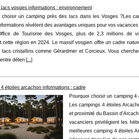
lacs vosges informations : environnement
 choisir un camping près des lacs dans les Vosges ?Les ca
formations révèlent des avantages uniques pour vos vacances f
Office de Tourisme des Vosges, plus de 2,3 millions de vis
 cette région en 2024. Le massif vosgien offre un cadre natur
 lacs cristallins comme Gérardmer et Corcieux. Vous cherchez
 entre déten [
...
]
 étoiles arcachon informations : cadre
Pourquoi choisir un camping 4 
Les campings 4 étoiles Arcachon
et proximité du Bassin d'Arcac
vacanciers privilégient les hé
meilleures camping 4 étoiles Ar