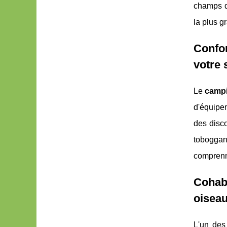
champs d
la plus g
Confo
votre 
Le
campi
d'équipe
des disc
toboggan
comprenne
Cohabi
oiseau
L'un des