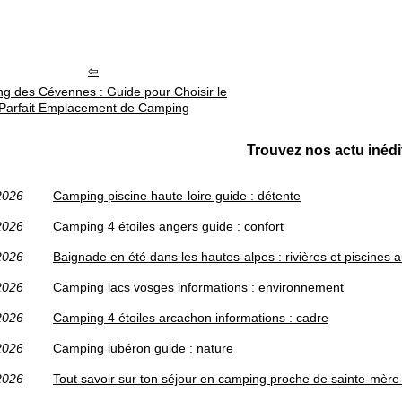
g des Cévennes : Guide pour Choisir le
Parfait Emplacement de Camping
Trouvez nos actu inédi
2026
Camping piscine haute-loire guide : détente
2026
Camping 4 étoiles angers guide : confort
2026
Baignade en été dans les hautes-alpes : rivières et piscines 
2026
Camping lacs vosges informations : environnement
2026
Camping 4 étoiles arcachon informations : cadre
2026
Camping lubéron guide : nature
2026
Tout savoir sur ton séjour en camping proche de sainte-mère