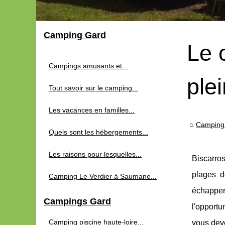
Camping Gard
Le 
Campings amusants et...
ple
Tout savoir sur le camping...
Les vacances en familles...
Camping
Quels sont les hébergements...
Les raisons pour lesquelles...
Biscarros
plages d
Camping Le Verdier à Saumane...
échapper 
Campings Gard
l'opportu
Camping piscine haute-loire...
vous deve