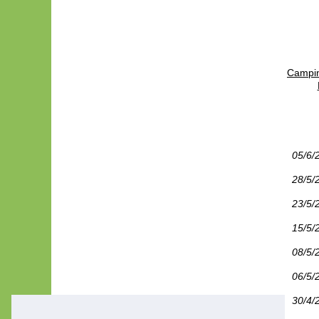
Campin
05/6/
28/5/
23/5/
15/5/
08/5/
06/5/
30/4/