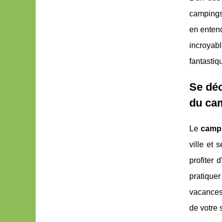
campings
en entend
incroyab
fantastiq
Se déc
du ca
Le
campi
ville et
profiter 
pratique
vacances
de votre 