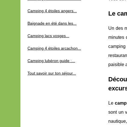
Camping 4 étoiles angers...
Le cam
Baignade en été dans les...
Un des m
Camping lacs vosges...
minutes 
camping 
Camping 4 étoiles arcachon...
restaura
Camping lubéron guide :...
paisible 
Tout savoir sur ton séjour...
Découv
excur
Le
campi
sont un v
nautique,