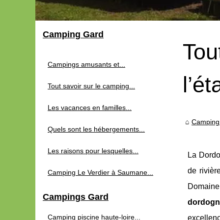
Camping Gard
Tou
Campings amusants et...
l’é
Tout savoir sur le camping...
Les vacances en familles...
Camping
Quels sont les hébergements...
Les raisons pour lesquelles...
La Dordo
de rivièr
Camping Le Verdier à Saumane...
Domain
Campings Gard
dordogne
Camping piscine haute-loire...
excellenc