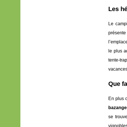
Les hé
Le camp
présente
l’emplace
le plus 
tente-tra
vacances
Que fa
En plus 
bazange-
se trouv
vignobles