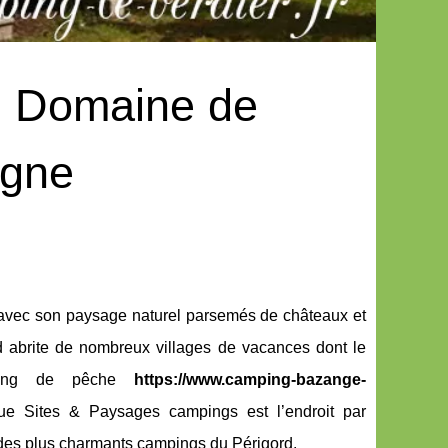
ng Domaine de
ogne
e avec son paysage naturel parsemés de châteaux et
ord abrite de nombreux villages de vacances dont le
étang de pêche
https://www.camping-bazange-
e Sites & Paysages campings est l’endroit par
n des plus charmants campings du Périgord.