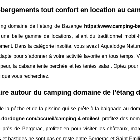
bergements tout confort en location au ca
ing domaine de l’étang de Bazange
https://www.camping-ba
 une belle gamme de locations, allant du traditionnel mobil
ment. Dans la catégorie insolite, vous avez l’Aqualodge Nature,
adapté pour s’adonner à votre activité favorite en tous temps
ppeur, la cabane tente perchée et les tentes safari. Optez pou
 que vous recherchez.
ire autour du camping domaine de l’étang 
de la pêche et de la piscine qui se prête à la baignade au d
dordogne.com/accueil/camping-4-etoiles/
, profitez des no
e près de Bergerac, profitez-en pour visiter les châteaux, ma
 et bastides ne sont pas en reste entre Bergerac et Saint Emi