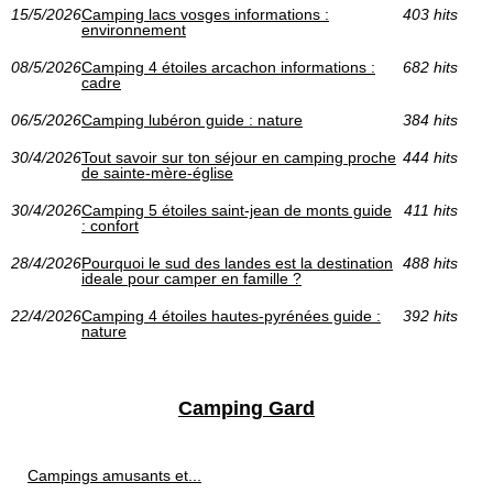
15/5/2026
Camping lacs vosges informations :
403 hits
environnement
08/5/2026
Camping 4 étoiles arcachon informations :
682 hits
cadre
06/5/2026
Camping lubéron guide : nature
384 hits
30/4/2026
Tout savoir sur ton séjour en camping proche
444 hits
de sainte-mère-église
30/4/2026
Camping 5 étoiles saint-jean de monts guide
411 hits
: confort
28/4/2026
Pourquoi le sud des landes est la destination
488 hits
ideale pour camper en famille ?
22/4/2026
Camping 4 étoiles hautes-pyrénées guide :
392 hits
nature
Camping Gard
Campings amusants et...