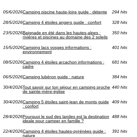
05/6/2026
Camping piscine haute-loire guide : détente
294 hits
28/5/2026
Camping 4 étoiles angers guide : confort
328 hits
23/5/2026
Baignade en été dans les hautes-alpes :
350 hits
rivières et piscines au domaine des 2 soleils
15/5/2026
Camping lacs vosges informations :
401 hits
environnement
08/5/2026
Camping 4 étoiles arcachon informations :
681 hits
cadre
06/5/2026
Camping lubéron guide : nature
384 hits
30/4/2026
Tout savoir sur ton séjour en camping proche
440 hits
de sainte-mère-église
30/4/2026
Camping 5 étoiles saint-jean de monts guide
409 hits
: confort
28/4/2026
Pourquoi le sud des landes est la destination
488 hits
ideale pour camper en famille ?
22/4/2026
Camping 4 étoiles hautes-pyrénées guide :
391 hits
nature