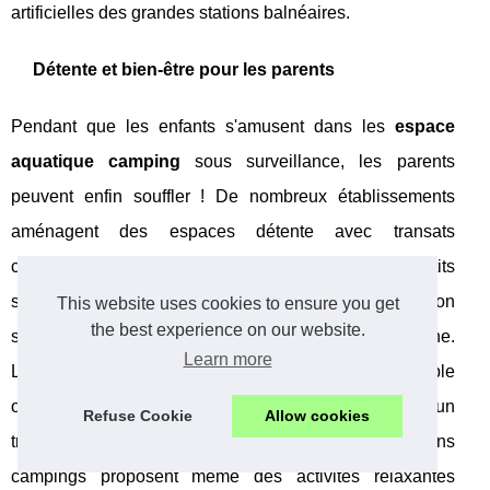
artificielles des grandes stations balnéaires.
Détente et bien-être pour les parents
Pendant que les enfants s'amusent dans les
espace
aquatique camping
sous surveillance, les parents
peuvent enfin souffler ! De nombreux établissements
aménagent des espaces détente avec transats
confortables, zones ombragées et parfois même petits
services de bien-être. Ces moments de récupération
This website uses cookies to ensure you get
the best experience on our website.
s'avèrent précieux lors de séjours actifs en montagne.
Learn more
Lecture au soleil, sieste réparatrice ou simple
observation des jeux aquatiques des enfants... chacun
Refuse Cookie
Allow cookies
trouve sa façon de recharger les batteries. Certains
campings proposent même des activités relaxantes